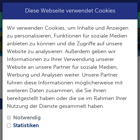
+49 8031 2201633
|
info@slow-dive.de
Diese Webseite verwendet Cookies
Toggle Nav
Wir verwenden Cookies, um Inhalte und Anzeigen
zu personalisieren, Funktionen für soziale Medien
PALAU
anbieten zu können und die Zugriffe auf unsere
Website zu analysieren. Außerdem geben wir
Informationen zu Ihrer Verwendung unserer
Website an unsere Partner für soziale Medien,
Werbung und Analysen weiter. Unsere Partner
führen diese Informationen möglicherweise mit
weiteren Daten zusammen, die Sie ihnen
bereitgestellt haben oder die sie im Rahmen Ihrer
Nennenswertes zu Palau
Nutzung der Dienste gesammelt haben.
Palau liegt in
Mikronesien
− der etwa 2000 Eilande
Notwendig
umfassenden Inselgruppe im
westlichen Pazifik
.
Statistiken
Palau selbst besteht aus rund 350 Inseln, von denen
elf bewohnt sind.