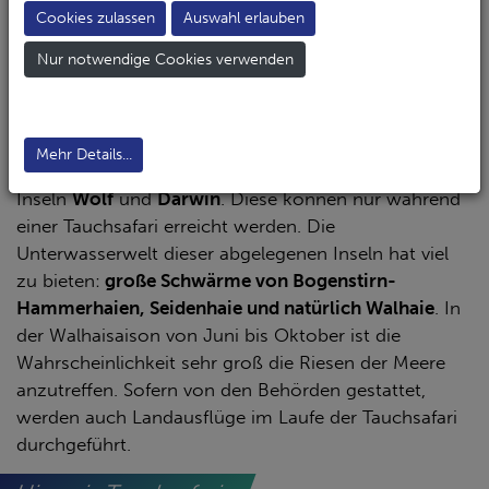
eher ungewöhnliche Meeresbewohner
wie
Cookies zulassen
Auswahl erlauben
Meeresleguane
,
Galapagos Pinguine und
Nur notwendige Cookies verwenden
Seelöwen
gibt es hier zu bestaunen. Die
eindrucksvollen Lavaformationen der Inseln setzten
sich unter Wasser fort und schaffen eine bizarre
Landschaft mit einzigartigem Bewuchs.
Mehr Details...
Highlights sind die weit im Norden liegenden
Inseln
Wolf
und
Darwin
. Diese können nur während
einer Tauchsafari erreicht werden. Die
Unterwasserwelt dieser abgelegenen Inseln hat viel
zu bieten:
große Schwärme von Bogenstirn-
Hammerhaien, Seidenhaie und natürlich Walhaie
. In
der Walhaisaison von Juni bis Oktober ist die
Wahrscheinlichkeit sehr groß die Riesen der Meere
anzutreffen. Sofern von den Behörden gestattet,
werden auch Landausflüge im Laufe der Tauchsafari
durchgeführt.