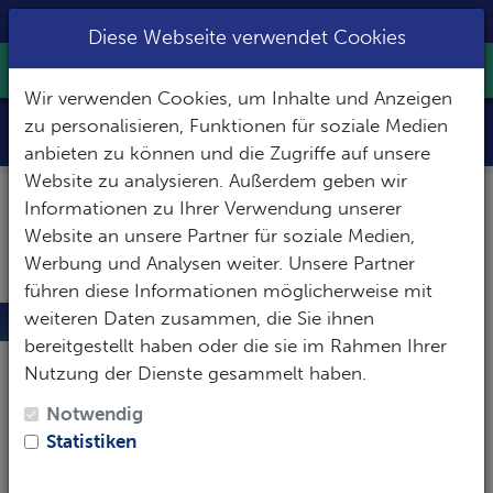
+49 8031 2201633
|
info@slow-dive.de
Diese Webseite verwendet Cookies
Toggle Nav
Wir verwenden Cookies, um Inhalte und Anzeigen
Galapagos
zu personalisieren, Funktionen für soziale Medien
anbieten zu können und die Zugriffe auf unsere
Website zu analysieren. Außerdem geben wir
Informationen zu Ihrer Verwendung unserer
Website an unsere Partner für soziale Medien,
Werbung und Analysen weiter. Unsere Partner
führen diese Informationen möglicherweise mit
weiteren Daten zusammen, die Sie ihnen
Galapagos
bereitgestellt haben oder die sie im Rahmen Ihrer
Die Tauchplätze der Galapagos Inseln zählen
Nutzung der Dienste gesammelt haben.
weltweit zu den spektakulärsten Großfischrevieren.
Notwendig
Besonders beeindruckend sind riesige
Hammerhai
Statistiken
Schulen
, die zahlreich vorkommenden
Galapagos
Haie und die vielen Meeresschildkröten
. Aber auch