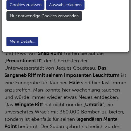
ist fast genauso lang wie die ägyptische! Die Anreise
Cookies zulassen
Auswahl erlauben
ist – zugegeben – etwas beschwerlicher als nach
Nur notwendige Cookies verwenden
Ägypten, was allerdings auch zur Folge hat, dass die
phantastischen Tauchgebiete im südlichen Roten
Meer noch nahezu unberührt sind.
Erforschen Sie am
Shab Suadi
das
Wrack der „Blue
Mehr Details...
Belt"
, ein japanischer Frachter mit zahlreichen Autos
und Lkws. Am
Shab Rumi
treffen Sie auf die
„
Precontinent II
", den Überresten der
Unterwasserstadt von Jaques Cousteau.
Das
Sanganeb Riff mit seinem imposanten Leuchtturm
ist
eine Fundgrube für Taucher.
Haie
sind hier fast immer
anzutreffen. Man könnte hier wochenlang tauchen
und würde immer wieder etwas Neues entdecken.
Das
Wingate Riff
hat nicht nur die „
Umbria
", ein
unversehrtes Wrack mit 360.000 Bomben zu bieten,
sondern ist ebenfalls für seinen
legendären Manta
Point
berühmt. Der Sudan gehört sicherlich zu den