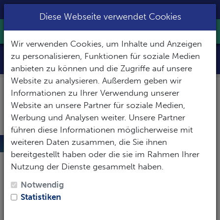
+49 8031 2201633
|
info@slow-dive.de
Diese Webseite verwendet Cookies
Toggle Nav
Wir verwenden Cookies, um Inhalte und Anzeigen
Sudan
zu personalisieren, Funktionen für soziale Medien
anbieten zu können und die Zugriffe auf unsere
Website zu analysieren. Außerdem geben wir
Informationen zu Ihrer Verwendung unserer
Website an unsere Partner für soziale Medien,
Werbung und Analysen weiter. Unsere Partner
führen diese Informationen möglicherweise mit
weiteren Daten zusammen, die Sie ihnen
Sudan
bereitgestellt haben oder die sie im Rahmen Ihrer
Eines der größten Länder des afrikanischen
Nutzung der Dienste gesammelt haben.
Kontinents liegt zwischen Ägypten, Libyen, dem
Notwendig
Tschad, der Zentralafrikanischen Republik, Zaire,
Statistiken
Uganda, Kenia, Äthiopien und was für uns Taucher
am wichtigsten ist: die Küstenlinie zum Roten Meer